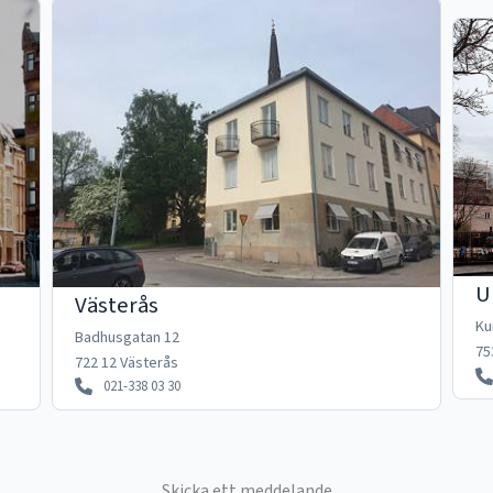
U
Västerås
Ku
Badhusgatan 12
75
722 12 Västerås
021-338 03 30
Skicka ett meddelande